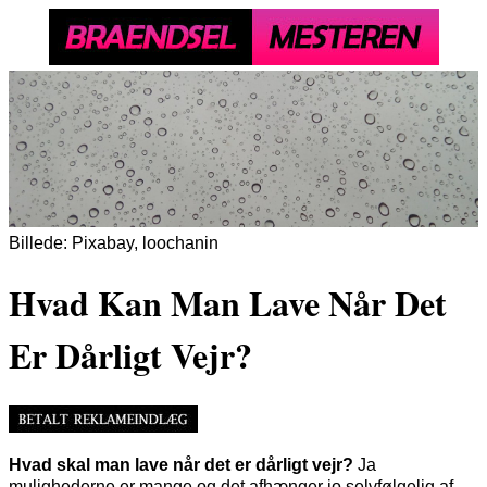
Billede: Pixabay, loochanin
Hvad Kan Man Lave Når Det
Er Dårligt Vejr?
Hvad skal man lave når det er dårligt vejr?
Ja
mulighederne er mange og det afhænger jo selvfølgelig af,