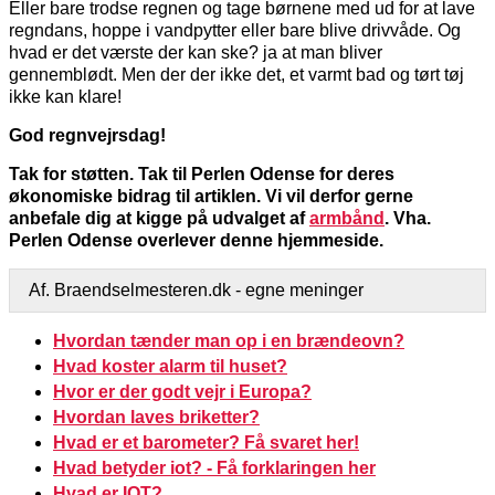
Eller bare trodse regnen og tage børnene med ud for at lave
regndans, hoppe i vandpytter eller bare blive drivvåde. Og
hvad er det værste der kan ske? ja at man bliver
gennemblødt. Men der der ikke det, et varmt bad og tørt tøj
ikke kan klare!
God regnvejrsdag!
Tak for støtten. Tak til Perlen Odense for deres
økonomiske bidrag til artiklen. Vi vil derfor gerne
anbefale dig at kigge på udvalget af
armbånd
. Vha.
Perlen Odense overlever denne hjemmeside.
Af. Braendselmesteren.dk - egne meninger
Hvordan tænder man op i en brændeovn?
Hvad koster alarm til huset?
Hvor er der godt vejr i Europa?
Hvordan laves briketter?
Hvad er et barometer? Få svaret her!
Hvad betyder iot? - Få forklaringen her
Hvad er IOT?